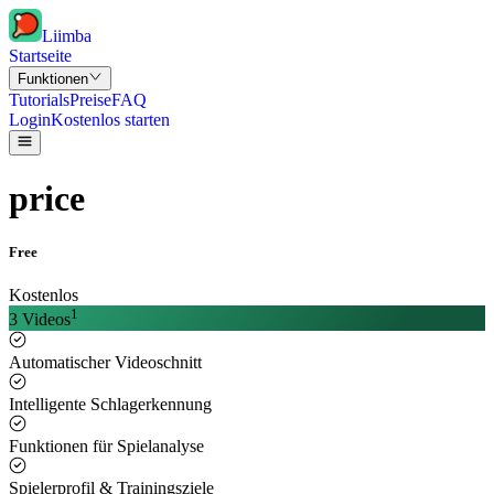
Liimba
Startseite
Funktionen
Tutorials
Preise
FAQ
Login
Kostenlos starten
price
Free
Kostenlos
1
3 Videos
Automatischer Videoschnitt
Intelligente Schlagerkennung
Funktionen für Spielanalyse
Spielerprofil & Trainingsziele